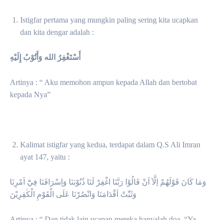
Istigfar pertama yang mungkin paling sering kita ucapkan
dan kita dengar adalah :
أَسْتَغْفِرُ الله وَأَتُوْبُ إِلَيْهِ
Artinya : “ Aku memohon ampun kepada Allah dan bertobat
kepada Nya”
Kalimat istigfar yang kedua, terdapat dalam Q.S Ali Imran
ayat 147, yaitu :
وَمَا كَانَ قَوْلَهُمْ اِلَّآ اَنْ قَالُوْا رَبَّنَا اغْفِرْ لَنَا ذُنُوْبَنَا وَاِسْرَافَنَا فِيْٓ اَمْرِنَا
وَثَبِّتْ اَقْدَامَنَا وَانْصُرْنَا عَلَى الْقَوْمِ الْكٰفِرِيْنَ
Artinya : “ Dan tidak lain ucapan mereka hanyalah doa, “Ya