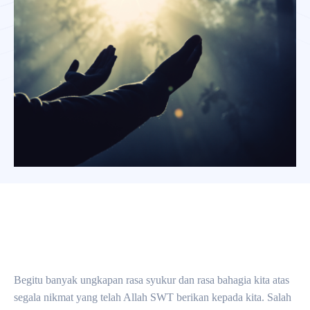
Facebook
X
Pinterest
WhatsApp
Begitu banyak ungkapan rasa syukur dan rasa bahagia kita atas
segala nikmat yang telah Allah SWT berikan kepada kita. Salah