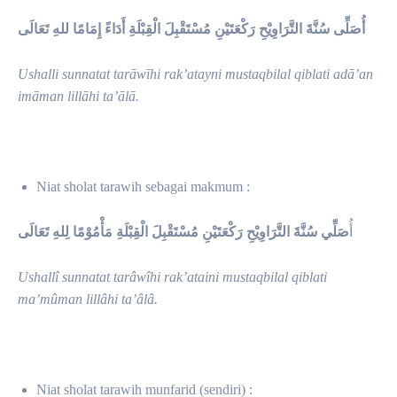
أُصَ
لِّى سُنَّةَ التَّرَاوِيْحِ رَكْعَتَيْنِ مُسْتَقْبِلَ الْقِبْلَةِ أَدَاءً إِمَامًا للهِ تَعَالَى
Ushalli sunnatat tarāwīhi rak’atayni mustaqbilal qiblati adā’an
imāman lillāhi ta’ālā.
Niat sholat tarawih sebagai makmum :
أُ
صَلِّي سُنَّةَ التَّرَاوِيْحِ رَكْعَتَيْنِ مُسْتَقْبِلَ الْقِبْلَةِ مَأْمُوْمًا لِلهِ تَعَالَى
Ushallî sunnatat tarâwîhi rak’ataini mustaqbilal qiblati
ma’mûman lillâhi ta’âlâ
.
Niat sholat tarawih munfarid (sendiri) :