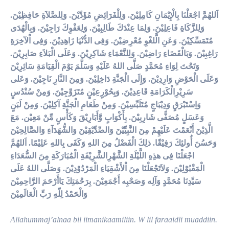
اَللهُمَّ اجْعَلْنَا بِالْإِيْمَانِ كَامِلِيْنَ. وَلِلْفَرَائِضِ مُؤَدِّيْنَ. وَلِلصَّلاَةِ حَافِظِيْنَ.
وَلِلزَّكَاةِ فَاعِلِيْنَ. وَلِمَا عِنْدَكَ طَالِبِيْنَ. وَلِعَفْوِكَ رَاجِيْنَ. وَبِالْهُدَى
مُتَمَسِّكِيْنَ. وَعَنِ الَّلغْوِ مُعْرِضِيْنَ. وَفِى الدُّنْيَا زَاهِدِيْنَ. وَفِى اْلآخِرَةِ
رَاغِبِيْنَ. وَبَالْقَضَاءِ رَاضِيْنَ. وَلِلنَّعْمَاءِ شَاكِرِيْنَ. وَعَلَى الْبَلاَءِ صَابِرِيْنَ.
وَتَحْتَ لِوَاءِ مُحَمَّدٍ صَلَّى اللهُ عَلَيْهِ وَسَلَّمَ يَوْمَ الْقِيَامَةِ سَائِرِيْنَ
وَعَلَى الْحَوْضِ وَارِدِيْنَ. وَإِلَى الْجَنَّةِ دَاخِلِيْنَ. وَمِنَ النَّارِ نَاجِيْنَ. وَعَلى
سَرِيْرِالْكَرَامَةِ قَاعِدِيْنَ. وَبِحُوْرٍعِيْنٍ مُتَزَوِّجِيْنَ. وَمِنْ سُنْدُسٍ
وَاِسْتَبْرَقٍ وَدِيْبَاجٍ مُتَلَبِّسِيْنَ. وَمِنْ طَعَامِ الْجَنَّةِ آكِلِيْنَ. وَمِنْ لَبَنٍ
وَعَسَلٍ مُصَفًّى شَارِبِيْنَ. بِأَكْوَابٍ وَّأَبَارِيْقَ وَكَأْسٍ مِّنْ مَعِيْن. مَعَ
الَّذِيْنَ أَنْعَمْتَ عَلَيْهِمْ مِنَ النَّبِيِّيْنَ وَالصِّدِّيْقِيْنَ وَالشُّهَدَآءِ وَالصَّالِحِيْنَ
وَحَسُنَ أُولئِكَ رَفِيْقًا. ذلِكَ الْفَضْلُ مِنَ اللهِ وَكَفَى بِاللهِ عَلِيْمًا. اَللهُمَّ
اجْعَلْنَا فِى هذِهِ اللَّيْلَةِ الشَّهْرِالشَّرِيْفَةِ الْمُبَارَكَةِ مِنَ السُّعَدَاءِ
الْمَقْبُوْلِيْنَ. وَلاَتَجْعَلْنَا مِنَ اْلأَشْقِيَاءِ الْمَرْدُوْدِيْنَ. وَصَلَّى اللهُ عَلَى
سَيِّدِنَا مُحَمَّدٍ وَآلِه وَصَحْبِه أَجْمَعِيْنَ. بِرَحْمَتِكَ يَاأَرْحَمَ الرَّاحِمِيْنَ
وَالْحَمْدُ لِلّهِ رَبِّ الْعَالَمِيْنَ
Allahummaj’alnaa bil iimanikaamiliin. W lil faraaidli muaddiin.