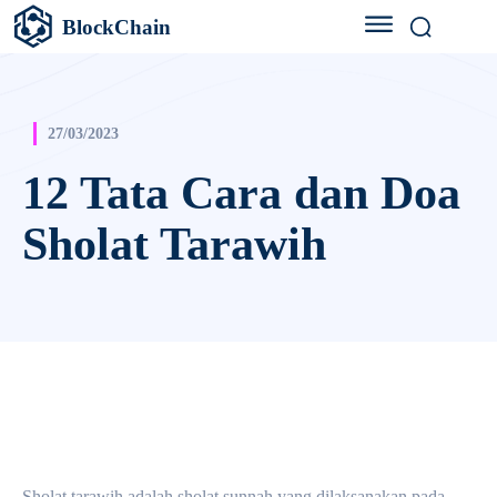
BlockChain
27/03/2023
12 Tata Cara dan Doa
Sholat Tarawih
Facebook
X
Pinterest
WhatsApp
Sholat tarawih adalah sholat sunnah yang dilaksanakan pada