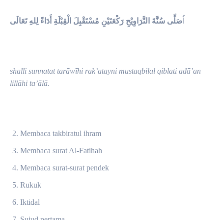
اُ
صَلِّى سُنَّةَ التَّرَاوِيْحِ رَكْعَتَيْنِ مُسْتَقْبِلَ الْقِبْلَةِ أَدَاءً لِلهِ تَعَالَى
shalli sunnatat tarāwīhi rak’atayni mustaqbilal qiblati adā’an
lillāhi ta’ālā
.
Membaca takbiratul ihram
Membaca surat Al-Fatihah
Membaca surat-surat pendek
Rukuk
Iktidal
Sujud pertama