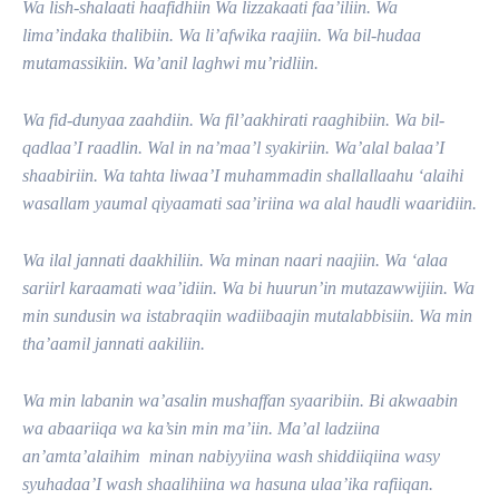
Wa lish-shalaati haafidhiin Wa lizzakaati faa’iliin. Wa
lima’indaka thalibiin. Wa li’afwika raajiin. Wa bil-hudaa
mutamassikiin. Wa’anil laghwi mu’ridliin.
Wa fid-dunyaa zaahdiin. Wa fil’aakhirati raaghibiin. Wa bil-
qadlaa’I raadlin. Wal in na’maa’l syakiriin. Wa’alal balaa’I
shaabiriin. Wa tahta liwaa’I muhammadin shallallaahu ‘alaihi
wasallam yaumal qiyaamati saa’iriina wa alal haudli waaridiin.
Wa ilal jannati daakhiliin. Wa minan naari naajiin. Wa ‘alaa
sariirl karaamati waa’idiin. Wa bi huurun’in mutazawwijiin. Wa
min sundusin wa istabraqiin wadiibaajin mutalabbisiin. Wa min
tha’aamil jannati aakiliin.
Wa min labanin wa’asalin mushaffan syaaribiin. Bi akwaabin
wa abaariiqa wa ka’sin min ma’iin. Ma’al ladziina
an’amta’alaihim minan nabiyyiina wash shiddiiqiina wasy
syuhadaa’I wash shaalihiina wa hasuna ulaa’ika rafiiqan.